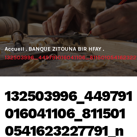
.
BANQUE ZITOUNA BIR HFAY
.
132503996_449791016041106_811501054162322
132503996_449791
016041106_811501
0541623227791_n