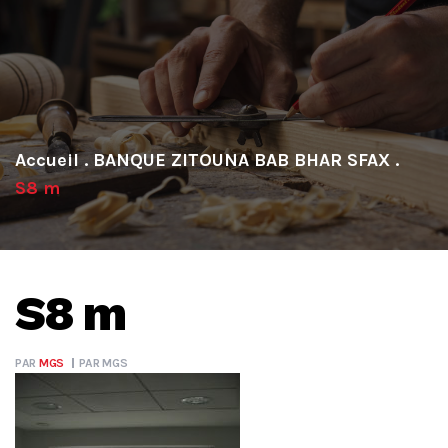
.
BANQUE ZITOUNA BAB BHAR SFAX
.
S8 m
S8 m
PAR
MGS
PAR
MGS