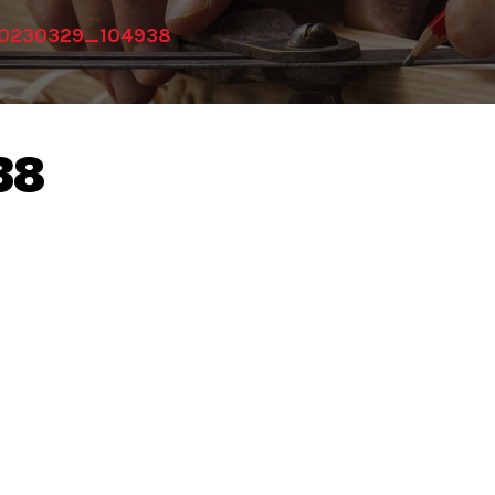
0230329_104938
38