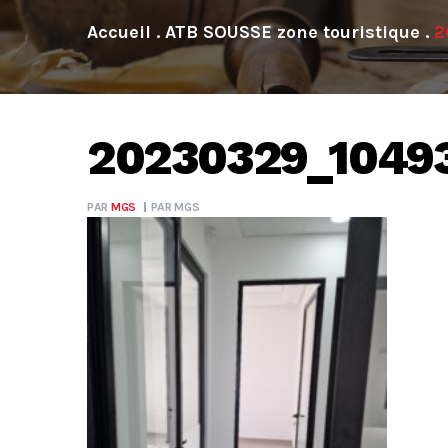
.
ATB SOUSSE zone touristique
.
2
20230329_1049
PAR
MGS
PAR
MGS