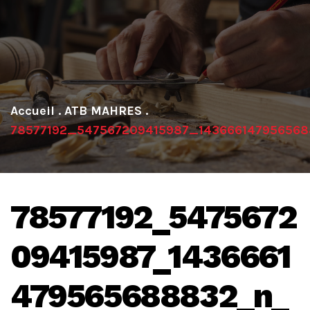
.
ATB MAHRES
.
78577192_547567209415987_14366614795656
78577192_5475672
09415987_1436661
479565688832_n_