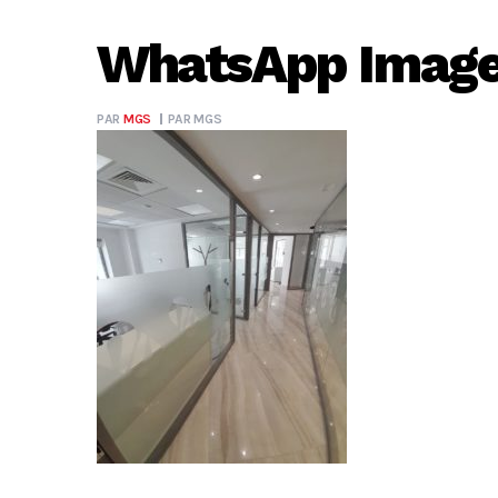
WhatsApp Image 
PAR
MGS
PAR
MGS