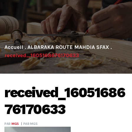
.
ALBARAKA ROUTE MAHDIA SFAX
.
received_1605168676170633
received_16051686
76170633
PAR
MGS
PAR
MGS