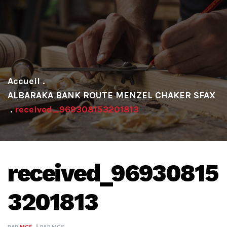
.
ALBARAKA BANK ROUTE MENZEL CHAKER SFAX
.
received_969308153201813
received_96930815
3201813