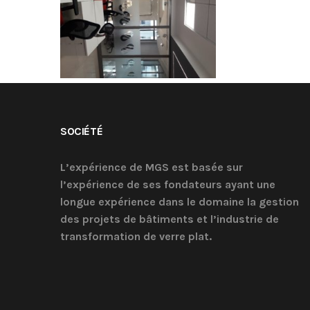
SOCIÉTÉ
L’expérience de MGS est basée sur
l’expérience de ses fondateurs ayant une
longue expérience dans le domaine la gestion
des projets de bâtiments et l’industrie de
transformation de verre plat.