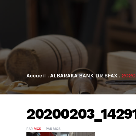
.
ALBARAKA BANK DR SFAX
.
2020
20200203_1429
PAR
MGS
PAR
MGS