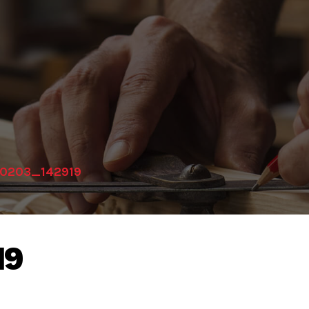
0203_142919
19