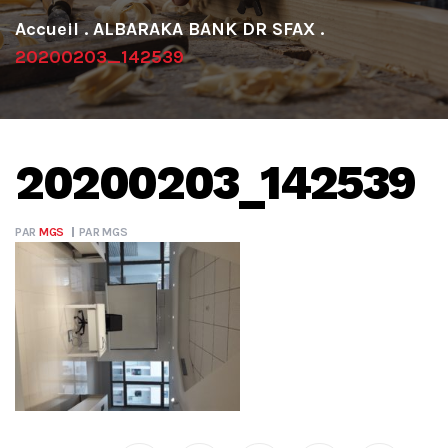
.
ALBARAKA BANK DR SFAX
.
20200203_142539
20200203_142539
PAR
MGS
PAR
MGS