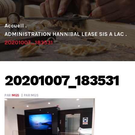
.
ADMINISTRATION HANNIBAL LEASE SIS A LAC
.
20201007_183531
20201007_183531
PAR
MGS
PAR
MGS