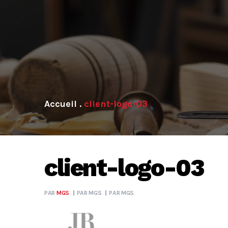
.
client-logo-03
client-logo-03
PAR
MGS
PAR
MGS
PAR
MGS