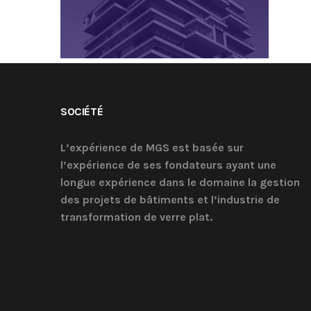
SOCIÉTÉ
L’expérience de MGS est basée sur
l’expérience de ses fondateurs ayant une
longue expérience dans le domaine la gestion
des projets de bâtiments et l’industrie de
transformation de verre plat.