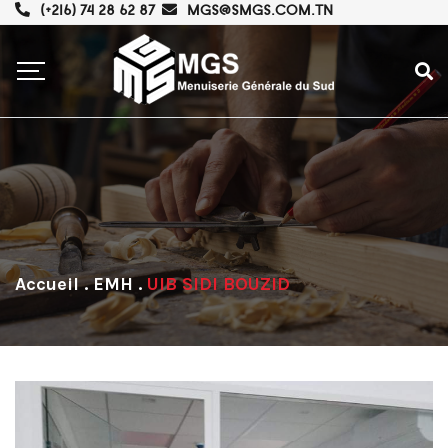
(+216) 74 28 62 87
MGS@SMGS.COM.TN
.
EMH
.
UIB SIDI BOUZID