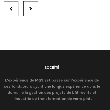
Portfolio
navigation
SOCIÉTÉ
L’expérience de MGS est basée sur l’expérience de
ses fondateurs ayant une longue expérience dans le
domaine la gestion des projets de bâtiments et
l’industrie de transformation de verre plat.