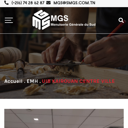
(+216) 74 28 62 87
MGS@SMGS.COM.TN
.
EMH
.
UIB KAIROUAN CENTRE VILLE