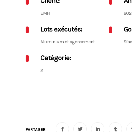
Client:
An
EMH
202
Lots exécutés:
Go
Aluminium et agencement
Sfax
Catégorie:
2