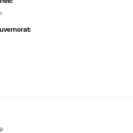
née:
4
uvernorat: