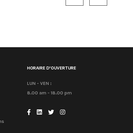
navigation
HORAIRE D’OUVERTURE
LUN - VEN :
8.00 am - 18.00 pm
ns