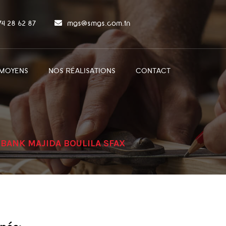
 74 28 62 87
mgs@smgs.com.tn
MOYENS
NOS RÉALISATIONS
CONTACT
 BANK MAJIDA BOULILA SFAX