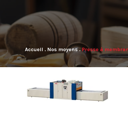
.
Nos moyens
.
Presse à membra