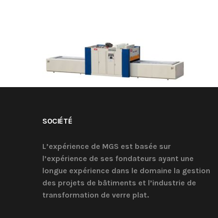
SOCIÉTÉ
L’expérience de MGS est basée sur
l’expérience de ses fondateurs ayant une
longue expérience dans le domaine la gestion
des projets de bâtiments et l’industrie de
transformation de verre plat.