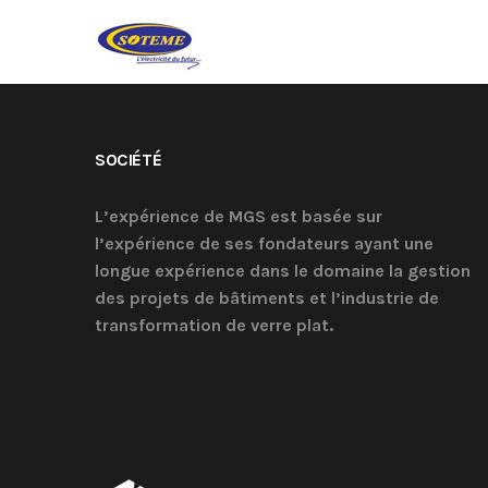
SOCIÉTÉ
L’expérience de MGS est basée sur
l’expérience de ses fondateurs ayant une
longue expérience dans le domaine la gestion
des projets de bâtiments et l’industrie de
transformation de verre plat.