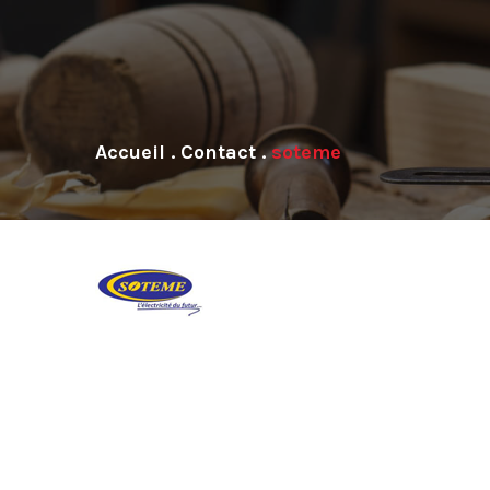
.
Contact
.
soteme